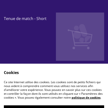
Tenue de match - Short
Tshirt
Cookies
25,44 €
22,38 €
AUTRES VARIANTES DISPONIBLES
Ce site Internet utilise des cookies. Les cookies sont de petits fichiers qui
nous aident à comprendre comment vous utilisez nos services afin
d'améliorer votre expérience. Vous pouvez en savoir plus sur ces cookies
et contrôler la façon dont ils sont utilisés en cliquant sur « Paramètres des
cookies ». Vous pouvez également consulter notre
politique de cookies
.